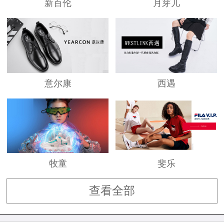
新百伦
月芽儿
意尔康
西遇
牧童
斐乐
查看全部