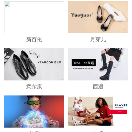
新百伦
月芽儿
意尔康
西遇