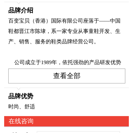
品牌介绍
百变宝贝（香港）国际有限公司座落于——中国
鞋都晋江市陈埭，系一家专业从事童鞋开发、生
产、销售、服务的鞋类品牌经营公司。
公司成立于1989年，依托强劲的产品研发优势
和专业制鞋技术，历经十余年的风雨拼搏，现已
查看全部
拥有二座现代化生产厂房二条国际先进水平的制
鞋流水线及检验设备，并吸纳了各类高素质人
品牌优势
才，技术型员工五百多人，公司已达到年产各类
时尚、舒适
运动鞋一百多万双的规模和实力。深谙市场竞争
在线咨询
之道的富利达公司，经过精心策划，整合强大的