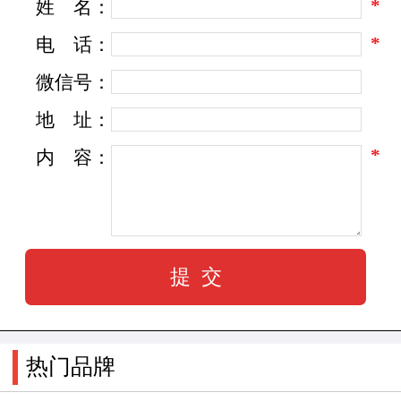
*
姓
名：
品牌扩张实力，明年即将建设新的标准厂房和办
公大楼、宿舍生活区，同时公司还将导入全新品
*
电
话：
牌VIS系统、CIS专卖形象系统及全新的品牌包
微信号：
装、宣传形象，进一步加大品牌推广力度，提高
地
址：
产品开发能力，从而提高产品的市场的竞争力，
*
内
容：
最终赢得市场。对于未来的发展，我们充满信
心，正如富利达“传承卓越、共铸价值、分享成
功”的价值观所诠释的经营理念，我们一如既往的
期待着与新老客户和朋友，共同创造我们所追求
的企业价值、品牌价值、分离我们合作的成功，
实现共赢！
热门品牌