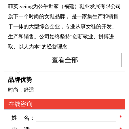
菲英.veiing为公牛世家（福建）鞋业发展有限公司
旗下一个时尚的女鞋品牌， 是一家集生产和销售
于一体的大型综合企业，专业从事女鞋的开发、
生产和销售。公司始终坚持“创新敬业、拼搏进
取、以人为本”的经营理念。
面对激烈的市场竞争格局，公司紧扣市场脉络，
查看全部
不断引进国外先进生设备和科学管理思想。
凭借精细的剪裁和考究的制作工艺，以极丰富时
品牌优势
代感的色彩和抽象的线条赋予了品牌深邃的内涵
时尚，舒适
和张扬的个性，独特创新的设计思维、优质的产
在线咨询
品品质、完整的产品结构和鲜明的品牌形象，配
*
姓
名：
合强劲的品牌战略推广和营销决策，成就了菲英
鞋业在中国市上的重要地位，并打造“快时尚 多色