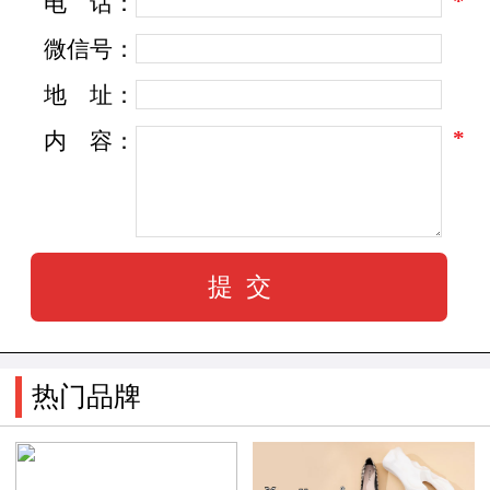
*
电
话：
彩“的都市女鞋品牌。
微信号：
自由、活力、快东；享受的态度注入到每一个女
地
址：
性全新的生活方式；轻奢的时尚女鞋品牌，源来
*
内
容：
于法国的风格设计理念与亚洲生活品味相结合，
展现了欧洲浪漫的情怀的同时，更彰显了亚洲女
性的优雅、大方的气质，谱写中国轻奢时尚女鞋
崛起之路。
Veiing作为快时尚女鞋品牌领导者，具有快时尚
的“快”运作模式，即上货时间快、平价和紧跟时
尚潮流。
热门品牌