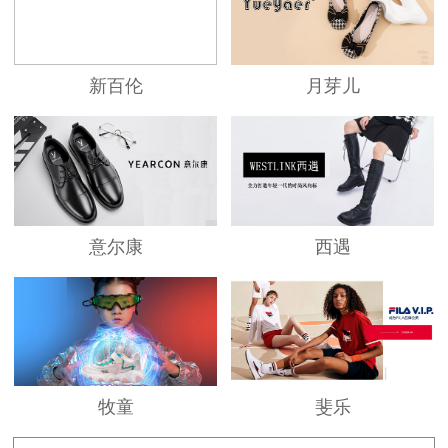
新百伦
月芽儿
意尔康
西遇
牧童
斐乐