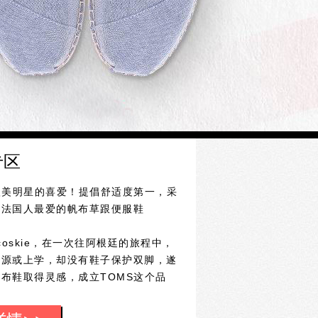
专区
欧美明星的喜爱！提倡舒适度第一，采
似法国人最爱的帆布草跟便服鞋
coskie，在一次往阿根廷的旅程中，
水源或上学，却没有鞋子保护双脚，遂
布鞋取得灵感，成立TOMS这个品
会送一双给全球需要的孩子！
如进天堂，超级无敌的舒服，舒服到您不