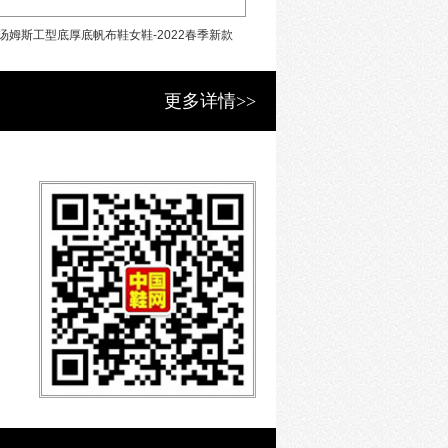
鞋子,衣服,泳衣, 化妆品等
m汤姆斯工型底厚底帆布鞋女鞋-2022春季新款
Tt&Mm汤姆斯低帮帆布鞋女
.....”[1]
oskie创立于美国加州2006年
更多详情>>
校，
的行动~~
一双正品TOMS鞋，
童~~帮助他们的生活~~
。
世界的风潮~~