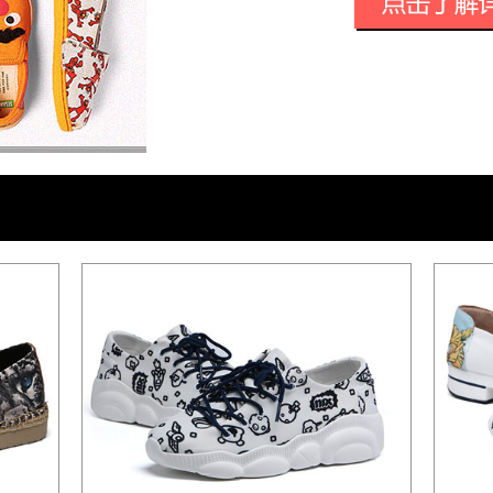
想再穿其他鞋，浑身的压力瞬间全无！鞋
垫，防滑鞋底。
Sienna Miller, Scarlett Johansson, A
KeiraKnightly都有拍到穿，逛街时的首选
TOMS于2007年在中国起步。开始请一
由于开始定单量只有2000多双，款式又
TOMS帆布鞋
TOMS帆布鞋 (23张)
经周折，找厂生产。福建当地的生产厂家
不好。这要走了一年左右，TOMS经过股东
国，在欧美和韩国也迅速窜红，中国网店
toms鞋子在中国 福建莆田 生产。到20
流的带领者[1]
在这期间，中国国内有见识的厂家，也开始
比较好的有TOMS非凡盛世、快乐玛丽。但
号“做世界上舒适度最好的帆布鞋”
TOMS非凡盛世的帆布鞋用料好，做工精
保要求，深受好评。是上班族、孕妇、旅
在 Lucky 杂志上看到这篇文章, " 你最