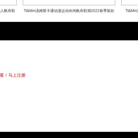
笔者分别举出了她喜爱的环保品牌单品像是
懒人帆布鞋
Tt&Mm汤姆斯卡通动漫运动休闲帆布鞋潮2022春季新款
Tt&M
其中鞋子部份就是Toms Shoe
并且说 "没有比Toms Shoes 更舒适的鞋子
TOMS SHOES 的创办人Blake Myc
开始，它只普遍使用于美国的一些高中学
慢慢的他们为了公益的推广付出了实际
取之于社会，用之于社会。你-你每购买
他们就会捐出一双鞋给阿根廷~南非的儿
One for One=你/你一双，她/他一双
这麽有爱心的行动得到了正面的回应~~造成
看！
马上注册