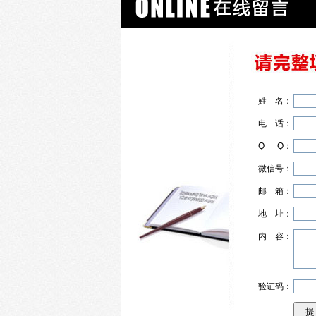
姓
名
：
电
话
：
Q
Q
：
微信号：
邮
箱
：
地
址
：
内
容
：
验证码：