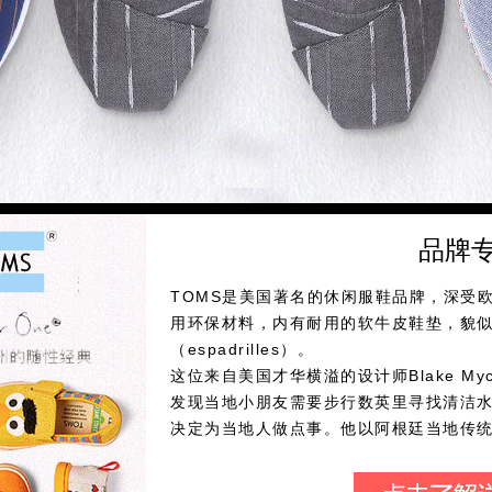
品牌
TOMS是美国著名的休闲服鞋品牌，深受
用环保材料，内有耐用的软牛皮鞋垫，貌
（espadrilles）。
这位来自美国才华横溢的设计师Blake My
发现当地小朋友需要步行数英里寻找清洁
决定为当地人做点事。他以阿根廷当地传统
牌，承诺每当您购买一双Toms鞋子，将
TOMS的鞋成为了09年大热门，穿上它