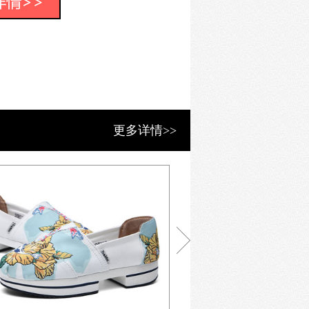
面鞋里都是纯棉的，柔软坚韧；软皮鞋
nna Hathaway, Liv Tyler，
。
家外贸公司PSC在国内开始下单生产。
要求多。外贸公司在福建几
更多详情>>
，都不爱接单。因此，起先的质量也
合伙，发展迅速。至2010年走红美
淘宝等也开始兴起。
13年产量有400多万双，成为帆布鞋潮
打造自己的TOMS帆布鞋。国内作的
是都不如TOMS，正如他们的口
细。穿起来舒适，大方，方便，符合环
行、购物、驾驶的好帮手。
喜欢的环保单品是什麽?"