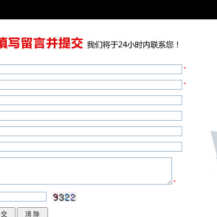
*
*
*