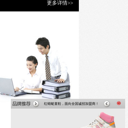
更多详情>>
红蜻蜓童鞋，面向全国诚招加盟商！