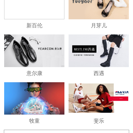
新百伦
月芽儿
意尔康
西遇
牧童
斐乐