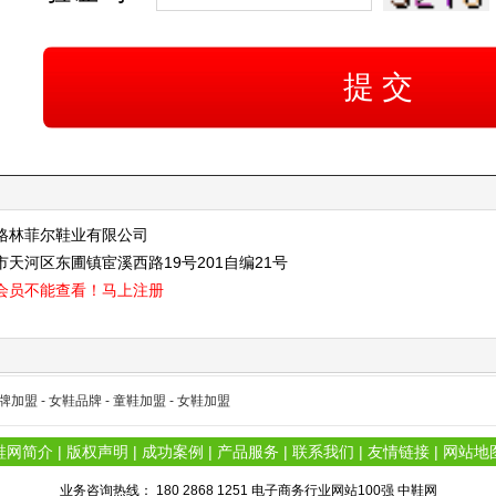
格林菲尔鞋业有限公司
天河区东圃镇宦溪西路19号201自编21号
会员不能查看！
马上注册
牌加盟 -
女鞋品牌 -
童鞋加盟 -
女鞋加盟
鞋网简介
|
版权声明
|
成功案例
|
产品服务
|
联系我们
|
友情链接
|
网站地
业务咨询热线： 180 2868 1251 电子商务行业网站100强 中鞋网