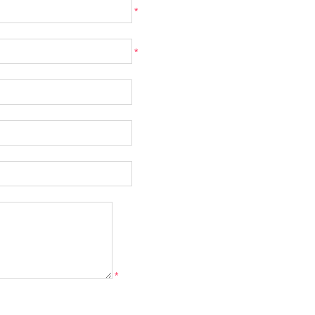
*
*
*