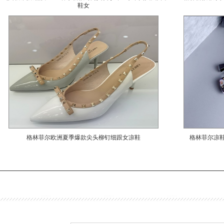
鞋女
格林菲尔欧洲夏季爆款尖头柳钉细跟女凉鞋
格林菲尔凉