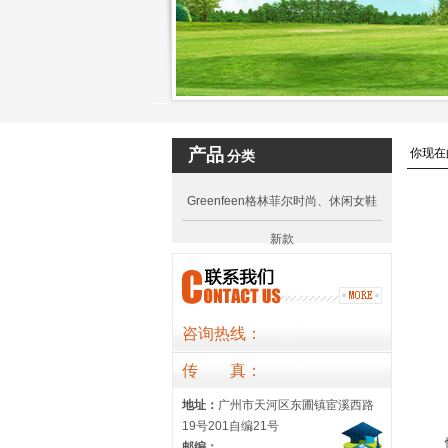
产品
你现在
分类
Greenfeen格林菲尔时尚、休闲女鞋
新款
咨询热线：
传
真
：
地址：
广州市天河区东圃镇宦溪西路
19号201自编21号
邮编：