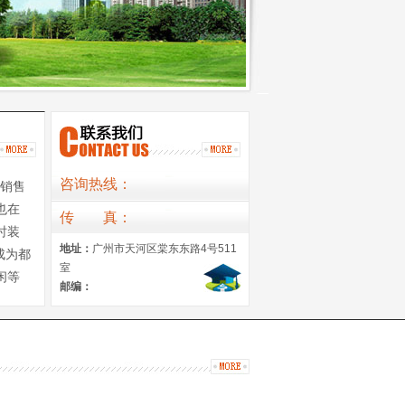
咨询热线：
销售
也在
传
真
：
时装
地址：
广州市天河区棠东东路4号511
成为都
室
闲等
邮编：
格和独
又可活
选
次的意
了轻盈