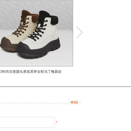
鞋子都
为足下
迁，
和时
，都彰
现独
装，选
DD
子，从
，为都
DD时尚百搭圆头厚底系带女鞋马丁靴新款
DD时尚秋冬季加绒棉鞋女鞋新
一款
鞋
尚的足
*