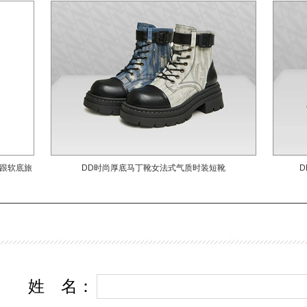
的穿搭选择。从俏皮的凉鞋、运动风的休闲鞋，到精致的小白鞋，每一款
着品牌对时尚的不懈追求。鲜明的色彩和创意的细节，让每一双鞋子都成
尚焦点，释放出个性的魅力。 品味温暖，彰显品质 随着季节的变
鞋子的设计也随之演变，为都市人带来更多的选择。秋冬季节，品牌将温暖
为一体，推出保暖的靴子、时尚的皮鞋等款式。细腻的材质、精致的图案
品牌对细节的关注，让每一双鞋子都具备品质和风尚。 搭配艺术，展
格 DD鞋子注重细节和搭配的艺术。消费者可以根据不同的场合和服
合的鞋子，从而展现出独特的个人风格。无论是搭配休闲装还是正式服饰，
都能为穿着增添亮点，让每一步都散发出自信和时尚感。 DD品牌鞋
脚展现时尚态度。品牌将独特的设计理念和精湛的工艺融入每一双鞋子中
跟软底旅
DD时尚厚底马丁靴女法式气质时装短靴
性和男性带来多样化的时尚选择。不论是春夏的活力还是秋冬的温暖，每
鞋子都彰显品牌的用心和创意。让我们一同探索DD鞋子的多样魅力，用时
写属于自己的时尚故事。
姓
名
：