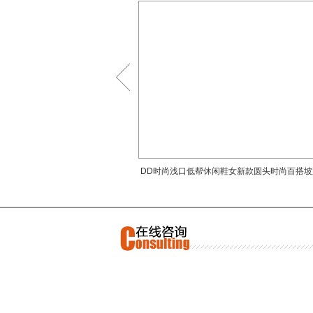
活力
蕴含
的时
DD
>
尚融
显着
特风
择适
鞋子
头到
DD时尚浅口低帮休闲鞋女新款圆头时尚百搭坡
市女
游鞋
DD
迹书