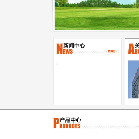
·
元素
特的
泼可
择。
义。