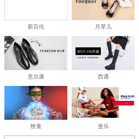
新百伦
月芽儿
意尔康
西遇
牧童
斐乐