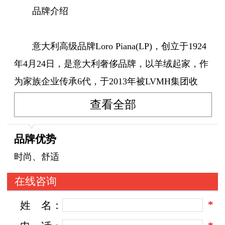
品牌介绍
意大利高级品牌Loro Piana(LP)，创立于1924
年4月24日，是意大利奢侈品牌，以羊绒起家，作
为家族企业传承6代，于2013年被LVMH集团收
购，成为该集团旗下品牌。
查看全部
意大利高级品牌Loro Piana(LP)一直以严格选
品牌优势
用高品质的羊毛、羊绒而闻名于世，服装的可穿
时尚、舒适
性、功能性及舒适性均备受推崇。在每一件服装
在线咨询
中，都渗透了手工精细、质素及矢志追求美感的
*
姓
名：
精品艺术。人手缝线、精致手工、麖皮细节及个
性化配件，LORO PIANA稳占奢华精品市场的地