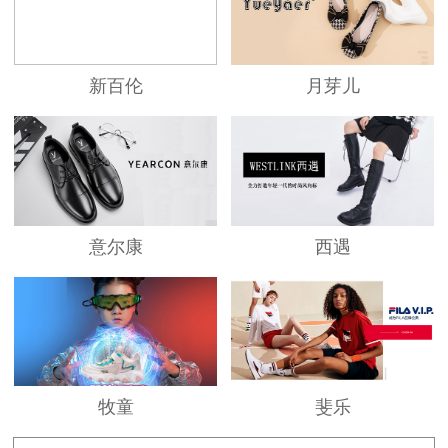
是第六代，为讲求品味及对质量有要求的顾客提
供上等的羊绒与羊毛，因而成为全球最大的开司
米制造商及最大的羊毛采购商。
新百伦
月芽儿
在过去二百年来，Loro Piana一直追求卓越的
质量和手工，为满足顾客对生活品味和生活方式
的不同需求，推出男装，女装，童装，家用饰
品，配饰及礼品系列。由于品牌家族成员代代爱
意尔康
西遇
马术和扬帆出海等活动，所以，不难发现品牌的
衣饰设计，都包含不少运动元素。
品牌现状
牧童
斐乐