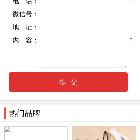
*
电
话：
位。
微信号：
地
址：
Loro Piana素以山羊绒(cashmere)为设计重
*
内
容：
心，不论是研发新种布料，或是设计新的衣饰，
春夏秋冬，必有山羊绒(cashmere)的份儿，LP与山
羊绒(cashmere)彷佛画上了一个隐形的等号。
品牌历史
来自Trivero 的Loro Piana家族是十九世纪初的
热门品牌
毛绒织品商人，Pietro Loro Piana于1924年4月24日
一手创立现有的Loro Piana公司。家族经营至今已